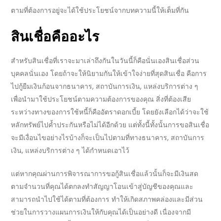
ตามที่ต้องการอยู่จะได้ใช้ประโยชน์จากบทความนี้ให้เต็มที่กัน
สินเชื่อ
คืออะไร
สำหรับ
สินเชื่อ
ที่เราจะมาเล่าถึงกันในวันนี้ก็คือนั่นเอง
สินเชื่อ
ส่วน
บุคคลนั่นเอง โดยถ้าจะให้นิยามกันให้เข้าใจง่ายที่สุด
สินเชื่อ คือ
การ
ไปกู้ยืมเงินก้อนจาก
ธนาคาร, สถาบันการเงิน, แหล่งบริการ
ต่าง ๆ
เพื่อนำมาใช้ประโยชน์ตามความต้องการของคุณ สิ่งที่ต้องเสีย
ระหว่างทางของการใช้หนี้ก็คือ
อัตราดอกเบี้ย
โดยยังเลือกได้ว่าจะใช้
หลักทรัพย์ไปค้ำประกันหรือไม่ได้อีกด้วย แต่ทั้งนี้ทั้งนั้นการ
ขอสินเชื่อ
จะมีเงื่อนไขอย่างไรบ้างก็จะเป็นไปตามที่ทาง
ธนาคาร, สถาบันการ
เงิน, แหล่งบริการ
ต่าง ๆ ได้กำหนดเอาไว้
แต่หากคุณผ่านการพิจารณาการขอ
กู้สินเชื่อ
แล้วนั้นก็จะมีเงินสด
ตามจำนวนที่คุณได้ตกลงทำสัญญาโอนเข้าสู่บัญชีของคุณและ
สามารถนำไปใช้ได้ตามที่ต้องการ ทำให้เกิดสภาพคล่องและมีส่วน
ช่วยในการวางแผนการเงินให้กับคุณได้เป็นอย่างดี เนื่องจากมี