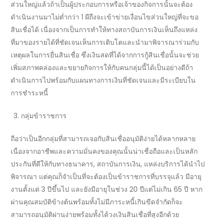
ส่วนใหญ่แล้วถ้าเป็นผู้ประกอบการหรือเจ้าของกิจการนั้นจะต้อง
ดำเนินงานมาไม่ต่ำกว่า 1 ผีถึงจะเข้าข่ายเงื่อนไขส่วนใหญ่ที่จะ
ขอ
สินเชื่อ
ได้ เนื่องจากเป็นการทำให้ทาง
สถาบันการเงิน
เห็นถึงแหล่ง
ที่มาของรายได้ที่ชัดเจนเห็นการเติบโตและนำมาพิจารณาร่วมกับ
เหตุผลในการยื่น
สินเชื่อ
ซึ่งเงินสดที่ได้จากการ
กู้สินเชื่อ
นั้นจะช่วย
เพิ่มสภาพคล่องและขยายกิจการให้กับคนกลุ่มนี้ได้เป็นอย่างดีถ้า
ดำเนินการไปพร้อมกับแผนทางการเงินที่ชัดเจนและมีระเบียบใน
การชำระหนี้
กลุ่มข้าราชการ
ถือว่าเป็นอีกกลุ่มที่สามารถเจอกับ
สินเชื่ออนุมัติง่าย
ได้หลากหลาย
เนื่องจากอาชีพและความมั่นคงของคุณนั้นน่าเชื่อถือและเป็นหลัก
ประกันที่ดีให้กับทาง
ธนาคาร, สถาบันการเงิน, แหล่งบริการ
ได้นำไป
พิจารณา แต่คุณก็จำเป็นที่จะต้องเป็นข้าราชการที่บรรจุแล้ว มีอายุ
งานตั้งแต่ 3 ปีขึ้นไป และยังมีอายุในช่วง 20 ปีแต่ไม่เกิน 65 ปี หาก
ผ่านคุณสมบัติข้างต้นพร้อมทั้งไม่มีภาระหนี้เกินขีดจำกัดก็จะ
สามารถอนุมัติผ่านง่ายพร้อมทั้งได้
วงเงินสินเชื่อ
ที่สูงอีกด้วย