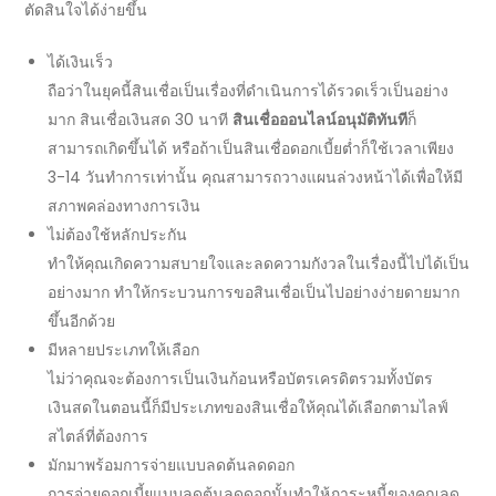
ตัดสินใจได้ง่ายขึ้น
ได้เงินเร็ว
ถือว่าในยุคนี้
สินเชื่อ
เป็นเรื่องที่ดำเนินการได้รวดเร็วเป็นอย่าง
มาก
สินเชื่อเงินสด 30 นาที
สินเชื่อออนไลน์อนุมัติทันที
ก็
สามารถเกิดขึ้นได้ หรือถ้าเป็น
สินเชื่อดอกเบี้ยต่ำ
ก็ใช้เวลาเพียง
3-14 วันทำการเท่านั้น คุณสามารถวางแผนล่วงหน้าได้เพื่อให้มี
สภาพคล่องทางการเงิน
ไม่ต้องใช้หลักประกัน
ทำให้คุณเกิดความสบายใจและลดความกังวลในเรื่องนี้ไปได้เป็น
อย่างมาก ทำให้กระบวนการขอ
สินเชื่อ
เป็นไปอย่างง่ายดายมาก
ขึ้นอีกด้วย
มีหลายประเภทให้เลือก
ไม่ว่าคุณจะต้องการเป็นเงินก้อนหรือบัตรเครดิตรวมทั้งบัตร
เงินสดในตอนนี้ก็มีประเภทของ
สินเชื่อ
ให้คุณได้เลือกตามไลฟ์
สไตล์ที่ต้องการ
มักมาพร้อมการจ่ายแบบลดต้นลดดอก
การจ่ายดอกเบี้ยแบบลดต้นลดดอกนั้นทำให้ภาระหนี้ของคุณลด