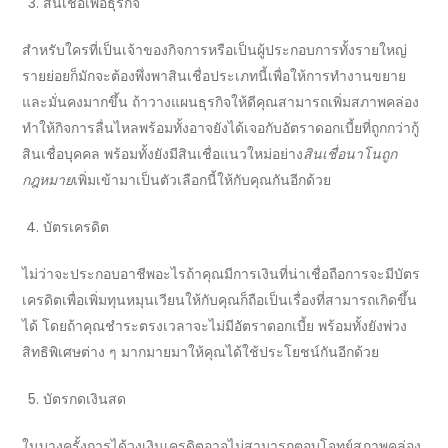
สินเชื่อ
เพื่อธุรกิจ
สำหรับใครที่เป็นเจ้าของกิจการหรือเป็นผู้ประกอบการทั้งรายใหญ่
รายย่อยก็มักจะต้องพึ่งพา
สินเชื่อ
ประเภทนี้เพื่อให้การทำงานขยาย
และมั่นคงมากขึ้น ถ้าวางแผนธุรกิจให้ดีคุณสามารถเพิ่มสภาพคล่อง
ทำให้กิจการลื่นไหลพร้อมทั้งอาจยังได้เจอกับ
อัตราดอกเบี้ย
ที่ถูกกว่า
กู้
สินเชื่อ
บุคคล พร้อมทั้งยังมี
สินเชื่อ
แนวใหม่อย่าง
สินเชื่อนาโนถูก
กฎหมาย
เพิ่มเข้ามาเป็นตัวเลือกนี้ให้กับคุณกันอีกด้วย
บัตรเครดิต
ไม่ว่าจะประกอบอาชีพอะไรถ้าคุณมีการเงินที่น่าเชื่อถือการจะมีบัตร
เครดิตเพื่อเพิ่มทุนหมุนเวียนให้กับคุณก็ถือเป็นเรื่องที่สามารถเกิดขึ้น
ได้ โดยถ้าคุณชำระตรงเวลาจะไม่มี
อัตราดอกเบี้ย
พร้อมทั้งยังพ่วง
สิทธิพิเศษต่าง ๆ มากมายมาให้คุณได้ใช้ประโยชน์กันอีกด้วย
บัตรกดเงินสด
ในบางครั้งการได้วงเงินเครดิตอาจไม่สามารถตอบโจทย์สภาพคล่อง