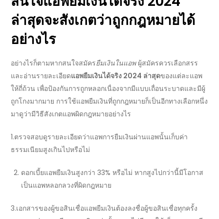
สนใจ
แอพยืมเงินได้จริง 2024
ล่าสุด
จะสังเกตว่าถูกกฎหมายได้
อย่างไร
อย่างไรก็ตามหากสนใจสมัคร
ยืมเงินในแอพ
ผู้สมัครควรเลือกสรร
และอ่านรายละเอียด
แอพยืมเงินได้จริง 2024 ล่าสุด
ของแต่ละแอพ
ให้ถี่ถ้วน เพื่อป้องกันการถูกหลอกเนื่องจากมีแบบเถื่อนระบาดและมีผู้
ถูกโกงมากมาย การใช้
แอพยืมเงินที่ถูกกฎหมาย
ก็เป็นอีกทางเลือกหนึ่ง
มาดูว่ามีวิธีสังเกตแอพผิดกฎหมายอย่างไร
1.ตรวจสอบดูรายละเอียดว่าแอพการ
ยืมเงินผ่านแอพ
นั้นเก็บค่า
ธรรมเนียมสูงเกินไปหรือไม่
ดอกเบี้ย
แอพยืมเงิ
นสูงกว่า 33% หรือไม่ หากสูงไปกว่านี้มีโอกาส
เป็นแอพหลอกลวงที่ผิดกฎหมาย
3.เอกสารของผู้ขอสินเชื่อ
แอพยืมเงิน
ต้องลงชื่อผู้ขอสินเชื่อทุกครั้ง