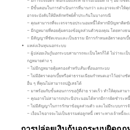
– มีการแจ้ง
อัตราดอกเบี้ย
และค่าธรรมเนียมต่าง ๆ อย่างชัดเ
– มีขั้นตอนในการดำเนินการที่นานกว่า และอาจจะทำให้คุณส
อาจจะบังคับให้มีหลักทรัพย์ค้ำประกันในบางกรณี
– คุณสามารถที่จะเจรจาขอประนอมหนี้ได้หากมีปัญหาติดขัด
– มีกฎหมายที่คอยคุ้มครองข้อมูลส่วนตัวของคุณ โดยทางธนาค
– มีสัญญาที่ชัดเจนและเป็นธรรม มีการกำหนด
อัตราดอกเบี้
แหล่งเงินทุนนอกระบบ
– ผู้
ปล่อย
เงินกู้นอกระบบ
สามารถจะเป็นใครก็ได้ ไม่ว่าจะเป็น
กฎหมายต่าง ๆ
– ไม่มีกฎหมายคุ้มครองสำหรับ
สินเชื่อนอกระบบ
– ไม่มี
อัตราดอกเบี้ย
หรือค่าธรรมเนียมกำหนดเอาไว้อย่างชั
อื่น ๆ ที่คุณไม่สามารถปฏิเสธได้
– มาพร้อมกับขั้นตอนการ
ขอกู้
ที่ง่าย รวดเร็ว ทำให้คุณสามาร
– คุณอาจไม่สามารถประนีประนอมได้หากมีการผิดชำระหนี้ 
– ไม่มีสัญญาในการรักษาข้อมูลส่วนตัว และไม่มีระบบการจ
– เงื่อนไขอาจจะไม่เป็นธรรมต่อลูกหนี้ เพราะทางเจ้าหนี้จ
การ
ปล่อยเงินกู้นอกระบบ
ผิดกฎ