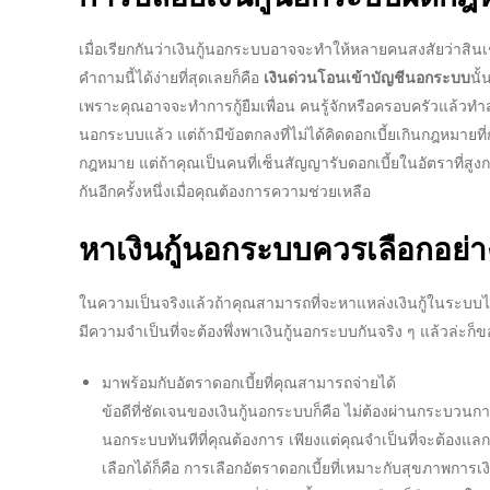
เมื่อเรียกกันว่า
เงินกู้นอกระบบ
อาจจะทำให้หลายคนสงสัยว่าสินเช
คำถามนี้ได้ง่ายที่สุดเลยก็คือ
เงินด่วนโอนเข้าบัญชีนอกระบบ
นั
เพราะคุณอาจจะทำการกู้ยืมเพื่อน คนรู้จักหรือครอบครัวแล้วทำ
นอกระบบแล้ว แต่ถ้ามีข้อตกลงที่ไม่ได้คิดดอกเบี้ยเกินกฎหมายที่
กฎหมาย แต่ถ้าคุณเป็นคนที่เซ็นสัญญารับดอกเบี้ยในอัตราที่
กันอีกครั้งหนึ่งเมื่อคุณต้องการความช่วยเหลือ
หาเงินกู้นอกระบบ
ควรเลือกอย่า
ในความเป็นจริงแล้วถ้าคุณสามารถที่จะหาแหล่งเงินกู้ในระบบได
มีความจำเป็นที่จะต้องพึ่งพา
เงินกู้นอกระบบ
กันจริง ๆ แล้วล่ะก็
มาพร้อมกับอัตราดอกเบี้ยที่คุณสามารถจ่ายได้
ข้อดีที่ชัดเจนของ
เงินกู้นอกระบบ
ก็คือ ไม่ต้องผ่านกระบวน
นอกระบบ
ทันทีที่คุณต้องการ เพียงแต่คุณจำเป็นที่จะต้องแล
เลือกได้ก็คือ การเลือก
อัตราดอกเบี้ย
ที่เหมาะกับสุขภาพการเง