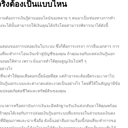
ริง
ต้องเป็นแบบไหน
ความต้องการ
เงินกู้ด่วนออนไลน์
ของหลาย ๆ คนมาเป็นช่องทางการทำ
ลังจะได้นั้นสามารถให้เงินคุณได้จริงโดยสามารถพิจารณาได้ดังนี้
้นตอนของการปล่อยเงินในระบบ ซึ่งก็คือการเจรจา การยื่นเอกสาร การ
นที่จะทำการโอนเงินเข้าสู่บัญชีของคุณ ถ้าคุณเจอกับแหล่งเงินกู้นอก
้คุณถอยให้ห่าง เพราะนั่นอาจทำให้คุณสูญเงินไปฟรี ๆ
อย่างไร
พื่อที่จะทำให้คุณเสียดอกเบี้ยน้อยที่สุด แต่ถ้าอาจจะต้องยืดระยะเวลาไป
เงินกู้นอกระบบ
และค่างวดแต่ละงวดเป็นอย่างไร โดยที่ให้ในสัญญามีข้อ
ความปลอดภัยต่อชีวิตและทรัพย์สินของคุณ
างธนาคารหรือสถาบันการเงินจะมีหลักฐานรับเงินส่งกลับมาให้คุณพร้อม
นถ้าคุณได้เจอกับการ
ปล่อยเงินกู้
นอกระบบที่แจกแจงในส่วนของเงินคง
บ
ที่มีคุณภาพและน่าเชื่อถือ ดังนั้นอย่าลืมถามเรื่องนี้ก่อนที่จะทำการขอ