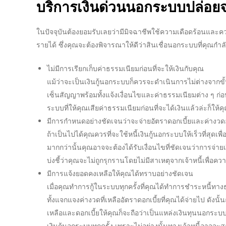
บริการเงินด่วนนอกระบบปล่อยจ
ในปัจจุบันต้องยอมรับเลยว่ามีมิจฉาชีพใช้ความเดือดร้อนและ
รายได้ ซึ่งคุณจะต้องพิจารณาให้ดีว่า
สินเชื่อนอกระบบ
ที่คุณกำ
ไม่มีการเรียกเก็บค่าธรรมเนียมก่อนที่จะให้เงินกับคุณ
แม้ว่าจะเป็น
เงินกู้นอกระบบ
ก็ควรจะดำเนินการไม่ต่างจากขั
เซ็นสัญญาพร้อมทั้งแจ้งเงื่อนไขและค่าธรรมเนียมต่าง ๆ ก่อ
ระบบที่ให้คุณเสียค่าธรรมเนียมก่อนที่จะได้เงินแล้วล่ะก็ให
มีการกำหนดอย่างชัดเจนว่าจะจ่าย
อัตราดอกเบี้ย
และค่างวด
ถ้าเป็นไปได้คุณควรที่จะใช้หนี้
เงินกู้นอกระบบ
ให้เร็วที่สุดเ
มากกว่านั้นคุณอาจจะต้องได้รับเงื่อนไขที่ชัดเจนว่าการจ่าย
บ่งชี้ว่าคุณจะไม่ถูกรุกรานโดยไม่มีสาเหตุจากเจ้าหนี้เพื่อ
มีการแจ้งยอดคงเหลือให้คุณได้ทราบอย่างชัดเจน
เมื่อคุณทำการกู้ในระบบทุกครั้งที่คุณได้ทำการชำระหนี้ท
ทั้งแจกแจงค่างวดที่เหลืออัตราดอกเบี้ยที่คุณได้จ่ายไป ดังนั้
เหลือและดอกเบี้ยให้คุณก็จะถือว่าเป็น
แหล่งเงินทุนนอกระบ