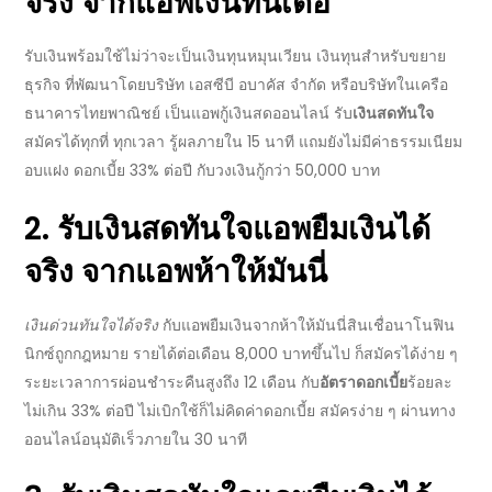
จริง
จากแอพเงินทันเด้อ
รับเงินพร้อมใช้ไม่ว่าจะเป็นเงินทุนหมุนเวียน เงินทุนสำหรับขยาย
ธุรกิจ ที่พัฒนาโดยบริษัท เอสซีบี อบาคัส จำกัด หรือบริษัทในเครือ
ธนาคารไทยพาณิชย์ เป็น
แอพกู้เงินสด
ออนไลน์ รับ
เงินสดทันใจ
สมัครได้ทุกที่ ทุกเวลา รู้ผลภายใน 15 นาที แถมยังไม่มีค่าธรรมเนียม
อบแฝง ดอกเบี้ย 33% ต่อปี กับวงเงินกู้กว่า 50,000 บาท
2. รับ
เงินสดทันใจแอพยืมเงินได้
จริง
จากแอพห้าให้มันนี่
เงินด่วนทันใจได้จริง
กับแอพยืมเงินจากห้าให้มันนี่สินเชื่อนาโนฟิน
นิกซ์ถูกกฎหมาย รายได้ต่อเดือน 8,000 บาทขึ้นไป ก็สมัครได้ง่าย ๆ
ระยะเวลาการผ่อนชำระคืนสูงถึง 12 เดือน กับ
อัตราดอกเบี้ย
ร้อยละ
ไม่เกิน 33% ต่อปี ไม่เบิกใช้ก็ไม่คิดค่าดอกเบี้ย สมัครง่าย ๆ ผ่านทาง
ออนไลน์
อนุมัติเร็วภายใน 30 นาที