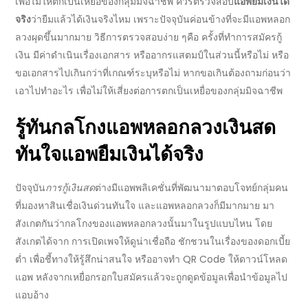
เพื่อไม่ให้ตกเป็นเหยื่อของกลุ่มมิจฉาชีพ ควรตรวจสอบ
แอพยืมเงินได้
จริง
ว่ายืมแล้วได้เงินจริงไหม เพราะปัจจุบันค่อนข้างที่จะมีแอพหลอก
ลวงผุดขึ้นมากมาย วิธีการตรวจสอบง่าย ๆคือ ครั้งที่ทำการสมัครกู้
เงิน มีค่าดำเนินเรื่องเอกสาร หรืออากรแสตมป์ในส่วนนี้หรือไม่ หรือ
ขอเอกสารไปเกินกว่าที่เกณฑ์ระบุหรือไม่ หากขอเกินต้องถามก่อนว่า
เอาไปทำอะไร เพื่อไม่ให้เสี่ยงต่อการตกเป็นเหยื่อของกลุ่มมิจฉาชีพ
รู้ทันกลโกงแอพหลอกลวง
เงินสด
ทันใจแอพยืมเงินได้จริง
ปัจจุบัน
การกู้เงินสด
ต่างมีแอพพลิเคชั่นที่พัฒนามาตอบโจทย์กลุ่มคน
ที่มองหา
สินเชื่อเงินด่วนทันใจ
และแอพหลอกลวงก็มีมากมาย มา
สังเกตกันว่ากลโกงของแอพหลอกลวงนั้นมาในรูปแบบไหน โดย
สังเกตได้จาก การเปิดเพจให้ดูน่าเชื่อถือ ชักชวนในเรื่องของดอกเบี้ย
ต่ำ เพื่อชี้ทางให้รู้สึกน่าสนใจ หรืออาจทำ QR Code ให้ดาวน์โหลด
แอพ หลังจากเหยื่อกรอกใบสมัครแล้วจะถูกดูดข้อมูลเพื่อนำข้อมูลไป
แอบอ้าง