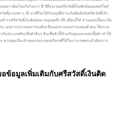
ำหนดว่าต้องไม่เกินไปกว่า 15 ปีถึงจะขอ
ศรีสวัสดิ์เงินติดล้อมอเตอร์ไซค์
วัสดิ์มากเพราะ 15 นาทีก็จะได้รับอนุมัติจาก
เงินติดล้อกับศรีสวัสดิ์
แล้ว
่อนชำระ
ศรีสวัสดิ์เงินติดล้อ
นานสูงสุดถึง 36 เดือนก็ได้ ส่วนดอกเบี้ยจะเริ่ม
ดิน
เอกสารประกอบการขอสินเชื่อ
นอกจากเอกสารแสดงตัวตน ก็ยังรวม
ยวกับ
ประเภทสินเชื่อ
ตัวอื่นๆ สินเชื่อตัวนี้มีวงเงินสูงและดอกเบี้ยต่ำ ทำให้
้น หากคุณเป็นเจ้าของรถบรรทุกหรือรถที่ใช้ในการเกษตรแล้วต้องการ
ขอข้อมูลเพิ่มเติมกับ
ศรีสวัสดิ์เงินติด