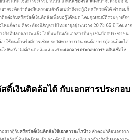
งขั้นด่วนทันใจอะไรจะเร็วปานนั้น แต่
สินเชื่อศรีสวัสดิ์
ก็น่าจะพร้อมช่วย
จจะคิดว่าต้องมีแค่รถยนต์หรือเปล่าถึงจะ
กู้เงินศรีสวัสดิ์
ได้ คำตอบก็
ถติดต่อกับ
ศรีสวัสดิ์เงินติดล้อ
เพื่อขอกู้ได้หมด โดยคุณสมบัติรวมๆ หลักๆ
ัวไหนก็ตาม คือจะต้องมีสัญชาติไทยอายุอยู่ระหว่าง 20 ถึง 65 ปี โดยหาก
ัวจริงที่ปลอดภาระแล้ว ไปยื่นพร้อมกับเอกสารอื่นๆ เช่นบัตรประชาชน
ต้องใช้คนค้ำหรือมีการเช็คประวัติทางการเงิน คนต้องการกู้ด่วนก็จะได้
นไปที่
ศรีสวัสดิ์เงินติดล้อ
แล้วเตรียม
เอกสารประกอบการขอสินเชื่อ
ให้
ัสดิ์เงินติดล้อ
ได้ กับ
เอกสารประกอบ
อยากกู้กับ
ศรีสวัสดิ์เงินติดล้อใช้เอกสารอะไรบ้าง
คำตอบก็คือนอกจาก
้
ศรีสวัสดิ์เงินติดล้อ
ดูแล้ว ก็จะต้องมีเล่มทะเบียนรถตัวจริงที่ปลอดภาระ